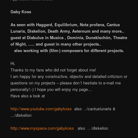
Gaby Koss
As seen with Haggard, Equilibrium, Nota profana, Cantus
Lunaris, Diskelion, Death Army, Aeternum and many more..
guest at Diabulus in Musica , Dominia, Duneklschön, Theatre
of Night, ….. and guest in many other projects..
also working with (film-) composers for different projects.
Hi,
Thanks to my fans who did not forget about me!
I am happy for any constructive, objectiv and detailed critizism or
questions on my projects – please don´t hesitate to e-mail me
personally!:-) I hope you will enjoy my page…
Have also a look at
http://www.youtube.com/gabykoss
also ../cantuslunaris &
…/diskelion
http://www.myspace.com/gabykoss
also .. /diskelion