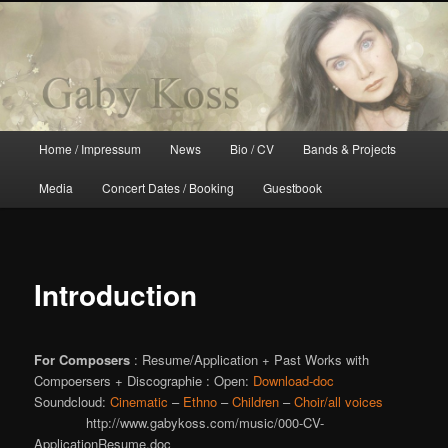
Gaby Koss
Main menu
Home / Impressum
News
Bio / CV
Bands & Projects
Skip to primary content
Skip to secondary content
Media
Concert Dates / Booking
Guestbook
Introduction
For Composers
: Resume/Application + Past Works with
Compoersers + Discographie : Open:
Download-doc
Soundcloud:
Cinematic
–
Ethno
–
Children
–
Choir/all voices
http://www.gabykoss.com/music/000-CV-
ApplicationResume.doc