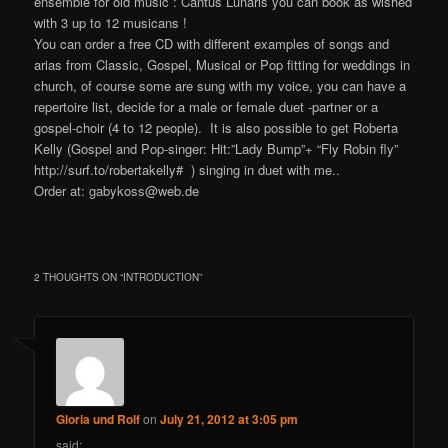
ensemble for old music : Cantus Lunaris you can book as wished
with 3 up to 12 musicans !
You can order a free CD with different examples of songs and
arias from Classic, Gospel, Musical or Pop fitting for weddings in
church, of course some are sung with my voice, you can have a
repertoire list, decide for a male or female duet -partner or a
gospel-choir (4 to 12 people). It is also possible to get Roberta
Kelly (Gospel and Pop-singer: Hit:”Lady Bump”+ “Fly Robin fly”
http://surf.to/robertakelly# ) singing in duet with me..
Order at: gabykoss@web.de
2 THOUGHTS ON “
INTRODUCTION
”
Gloria und Rolf
on
July 21, 2012 at 3:05 pm
said: